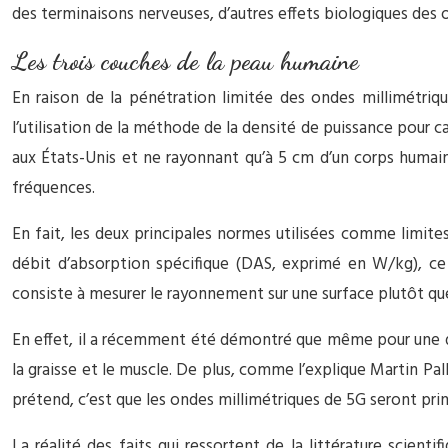
des terminaisons nerveuses, d’autres effets biologiques des
Les trois couches de la peau humaine
En raison de la pénétration limitée des ondes millimétriq
l’utilisation de la méthode de la densité de puissance pour
aux États-Unis et ne rayonnant qu’à 5 cm d’un corps humain
fréquences.
En fait, les deux principales normes utilisées comme limi
débit d’absorption spécifique (DAS, exprimé en W/kg), ce
consiste à mesurer le rayonnement sur une surface plutôt que
En effet, il a récemment été démontré que même pour une do
la graisse et le muscle. De plus, comme l’explique Martin P
prétend, c’est que les ondes millimétriques de 5G seront prin
La réalité des faits qui ressortent de la littérature scien