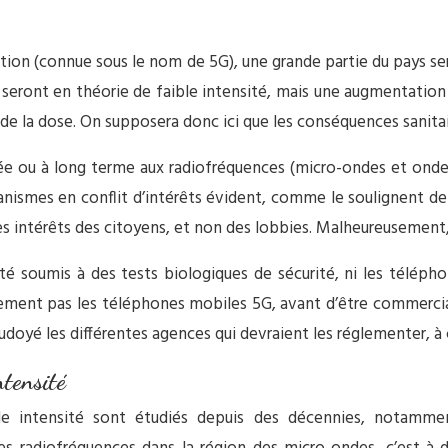
ération (connue sous le nom de 5G), une grande partie du pays s
s seront en théorie de faible intensité, mais une augmentation 
 de la dose. On supposera donc ici que les conséquences sanitai
ée ou à long terme aux radiofréquences (micro-ondes et ondes
ganismes en conflit d’intérêts évident, comme le soulignent de
des intérêts des citoyens, et non des lobbies. Malheureusement, l
é soumis à des tests biologiques de sécurité, ni les téléphon
inement pas les téléphones mobiles 5G, avant d’être commerciali
oudoyé les différentes agences qui devraient les réglementer, 
ntensité
ble intensité sont étudiés depuis des décennies, notamme