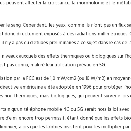
s peuvent affecter la croissance, la morphologie et le métabol
ar le sang. Cependant, les yeux, comme ils n’ont pas un flux san
, et donc directement exposés à des radiations millimétriques.
 il n’y a pas eu d’études préliminaires à ce sujet dans le cas de l
es niveaux auxquels des effets thermiques ou biologiques sur l’
t pas connu, malgré leur utilisation prévue en 5G.
ulation par la FCC est de 1,0 mW/cm2 (ou 10 W/m2) en moyenne 
 directive américaine a été adoptée en 1996 pour protéger l’ho
s non thermiques, mais biologiques, qui peuvent survenir lors 
ertain qu’un téléphone mobile 4G ou 5G serait hors la loi avec l
e d’e.m. encore trop permissif, étant donné que les effets bi
nuer, alors que les lobbies insistent pour les multiplier par 