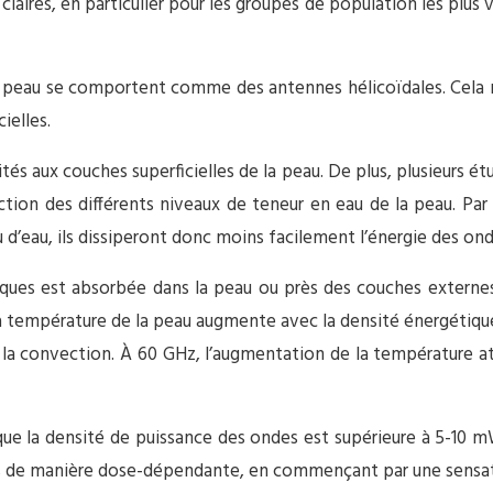
aires, en particulier pour les groupes de population les plus v
peau se comportent comme des antennes hélicoïdales. Cela n’a
ielles.
ités aux couches superficielles de la peau. De plus, plusieurs
onction des différents niveaux de teneur en eau de la peau. P
 d’eau, ils dissiperont donc moins facilement l’énergie des ond
ues est absorbée dans la peau ou près des couches externes 
la température de la peau augmente avec la densité énergétiqu
et la convection. À 60 GHz, l’augmentation de la température at
que la densité de puissance des ondes est supérieure à 5-10 
nes de manière dose-dépendante, en commençant par une sensa