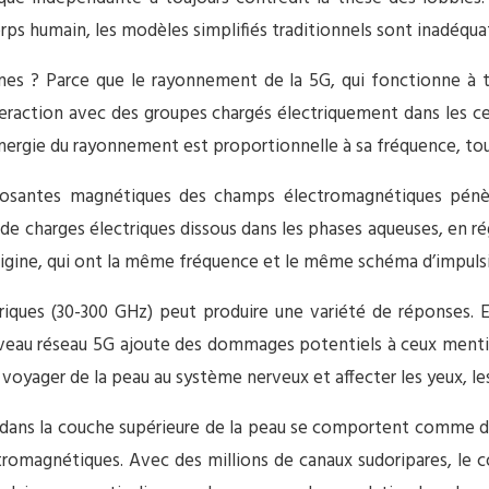
orps humain, les modèles simplifiés traditionnels sont inadéqua
nes ? Parce que le rayonnement de la 5G, qui fonctionne à 
raction avec des groupes chargés électriquement dans les ce
l’énergie du rayonnement est proportionnelle à sa fréquence, tou
mposantes magnétiques des champs électromagnétiques pé
de charges électriques dissous dans les phases aqueuses, en r
gine, qui ont la même fréquence et le même schéma d’impulsio
triques (30-300 GHz) peut produire une variété de réponses.
eau réseau 5G ajoute des dommages potentiels à ceux mention
ager de la peau au système nerveux et affecter les yeux, les 
és dans la couche supérieure de la peau se comportent comme d
omagnétiques. Avec des millions de canaux sudoripares, le c