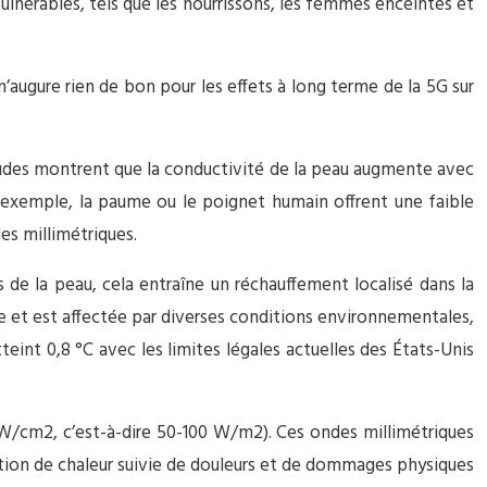
ulnérables, tels que les nourrissons, les femmes enceintes et
ugure rien de bon pour les effets à long terme de la 5G sur
 études montrent que la conductivité de la peau augmente avec
ar exemple, la paume ou le poignet humain offrent une faible
es millimétriques.
de la peau, cela entraîne un réchauffement localisé dans la
e et est affectée par diverses conditions environnementales,
teint 0,8 °C avec les limites légales actuelles des États-Unis
mW/cm2, c’est-à-dire 50-100 W/m2). Ces ondes millimétriques
tion de chaleur suivie de douleurs et de dommages physiques