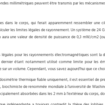
 ondes millimétriques peuvent être transmis par les mécanismes
ues dans le corps, qui ferait apparemment ressembler une c
 calculer les limites légales de rayonnement. Un système de 24
 aura une valeur de densité de puissance de 0,3 mW/cm2 (ou 3 
tes légales pour les rayonnements électromagnétiques sont 
 dernier étant notamment utilisé comme limite pour les ém
 sur un volume. Cependant, vous savez aujourd’hui que ce choix
simétrie thermique fiable uniquement, il est essentiel de pre
all, biochimiste de renommée mondiale à l’université de Washi
cipalement absorbées dans les 2 mm à l’extérieur du corps, donc
tifique indépendante a toujours contredit la thèse des lobbi