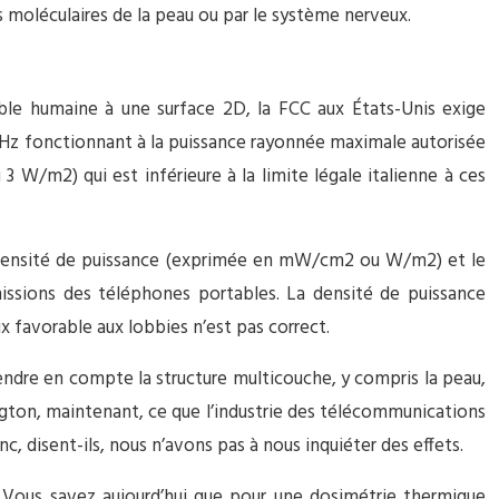
 moléculaires de la peau ou par le système nerveux.
ible humaine à une surface 2D, la FCC aux États-Unis exige
 GHz fonctionnant à la puissance rayonnée maximale autorisée
W/m2) qui est inférieure à la limite légale italienne à ces
la densité de puissance (exprimée en mW/cm2 ou W/m2) et le
issions des téléphones portables. La densité de puissance
 favorable aux lobbies n’est pas correct.
ndre en compte la structure multicouche, y compris la peau,
ngton, maintenant, ce que l’industrie des télécommunications
, disent-ils, nous n’avons pas à nous inquiéter des effets.
es. Vous savez aujourd’hui que pour une dosimétrie thermique