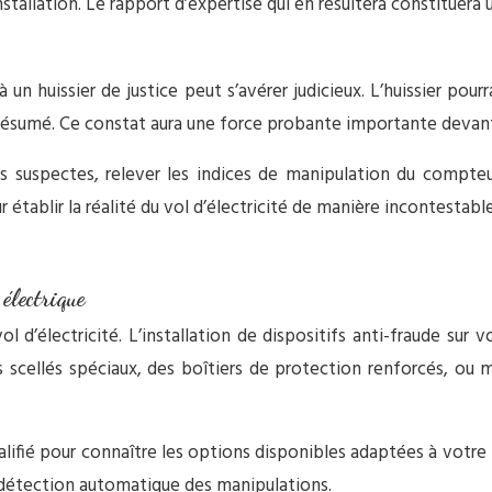
allation. Le rapport d’expertise qui en résultera constituera u
à un huissier de justice peut s’avérer judicieux. L’huissier pou
présumé. Ce constat aura une force probante importante devant
ns suspectes, relever les indices de manipulation du compte
établir la réalité du vol d’électricité de manière incontestable
électrique
l d’électricité. L’installation de dispositifs anti-fraude sur
es scellés spéciaux, des boîtiers de protection renforcés, ou
qualifié pour connaître les options disponibles adaptées à votr
 détection automatique des manipulations.