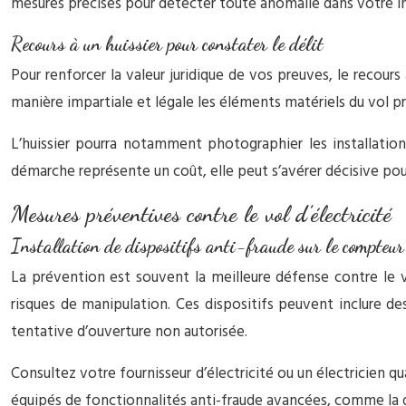
mesures précises pour détecter toute anomalie dans votre inst
Recours à un huissier pour constater le délit
Pour renforcer la valeur juridique de vos preuves, le recours 
manière impartiale et légale les éléments matériels du vol 
L’huissier pourra notamment photographier les installatio
démarche représente un coût, elle peut s’avérer décisive pour 
Mesures préventives contre le vol d’électricité
Installation de dispositifs anti-fraude sur le compteur 
La prévention est souvent la meilleure défense contre le vo
risques de manipulation. Ces dispositifs peuvent inclure d
tentative d’ouverture non autorisée.
Consultez votre fournisseur d’électricité ou un électricien 
équipés de fonctionnalités anti-fraude avancées, comme la