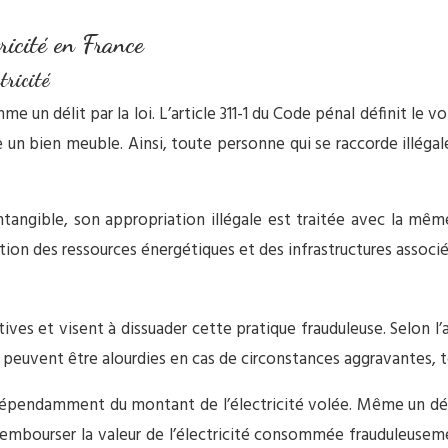
tricité en France
tricité
me un délit par la loi. L’article 311-1 du Code pénal définit le
e un bien meuble. Ainsi, toute personne qui se raccorde illég
ntangible, son appropriation illégale est traitée avec la mêm
ction des ressources énergétiques et des infrastructures associé
tives et visent à dissuader cette pratique frauduleuse. Selon l’a
vent être alourdies en cas de circonstances aggravantes, telle
indépendamment du montant de l’électricité volée. Même un dé
 rembourser la valeur de l’électricité consommée frauduleusem