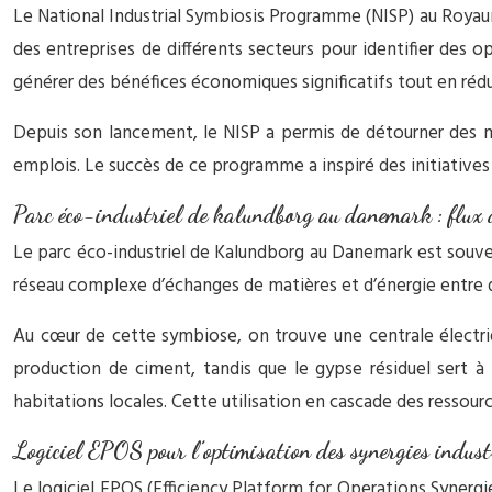
Le National Industrial Symbiosis Programme (NISP) au Royaume
des entreprises de différents secteurs pour identifier des 
générer des bénéfices économiques significatifs tout en réd
Depuis son lancement, le NISP a permis de détourner des m
emplois. Le succès de ce programme a inspiré des initiatives s
Parc éco-industriel de kalundborg au danemark : flux d
Le parc éco-industriel de Kalundborg au Danemark est souve
réseau complexe d’échanges de matières et d’énergie entre di
Au cœur de cette symbiose, on trouve une centrale électriqu
production de ciment, tandis que le gypse résiduel sert à l
habitations locales. Cette utilisation en cascade des resso
Logiciel EPOS pour l’optimisation des synergies industr
Le logiciel EPOS (Efficiency Platform for Operations Synergies)