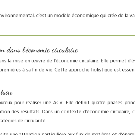
nvironnemental, c’est un modèle économique qui crée de la val
n dans l’économie circulaire
ns la mise en œuvre de l’économie circulaire. Elle permet d’é
remières à sa fin de vie. Cette approche holistique est essenti
laire
ux pour réaliser une ACV. Elle définit quatre phases princi
rétation des résultats. Dans un contexte d’économie circulaire
tégies de circularité.
ssite une attention particulière aux flux de matières et d’éner