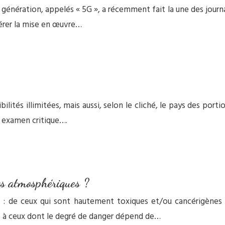
nération, appelés « 5G », a récemment fait la une des journau
lérer la mise en œuvre…
lités illimitées, mais aussi, selon le cliché, le pays des porti
n examen critique….
ts atmosphériques ?
s : de ceux qui sont hautement toxiques et/ou cancérigènes o
s à ceux dont le degré de danger dépend de…